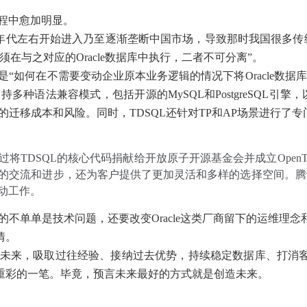
程中愈加明显。
十年代左右开始进入乃至逐渐垄断中国市场，导致那时我国很多传统
在与之对应的Oracle数据库中执行，二者不可分离”。
“如何在不需要变动企业原本业务逻辑的情况下将Oracle数据
多种语法兼容模式，包括开源的MySQL和PostgreSQL引擎，
的迁移成本和风险。同时，TDSQL还针对TP和AP场景进行了
TDSQL的核心代码捐献给开放原子开源基金会并成立OpenT
的交流和进步，还为客户提供了更加灵活和多样的选择空间。腾
动工作。
不单单是技术问题，还要改变Oracle这类厂商留下的运维理
情。
未来，吸取过往经验、接纳过去优势，持续稳定数据库、打消
重彩的一笔。毕竟，预言未来最好的方式就是创造未来。