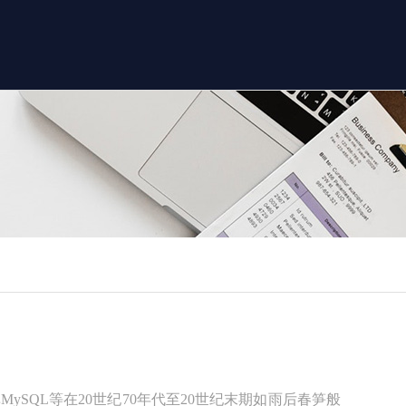
ySQL等在20世纪70年代至20世纪末期如雨后春笋般