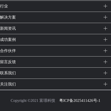
行业
解决方案
新闻资讯
成功案例
资本市场
合作伙伴
产业集团
留言反馈
联系我们
富璟科技为某产业集团提供智能运营
解决方案，帮助其优化业务流程和提升管
关注我们
理效率。通过搭建智能供应链管理系统和
数据分析平台，某产业集团实现了成本控
制和资源优化，运营效率提升25%。这些
Copyright ©2021 富璟科技
粤ICP备2025411426号-1
技术升级显著改善了公司的财务状况，提